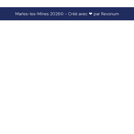
Marles-les-Mines 2026© - Créé avec ❤ par
Revonum