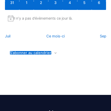
0
0
0
0
0
0
0
31
1
2
3
4
5
6
évènements
évènements
évènements
évènements
évènements
évènements
évènem
Il n’y a pas d’évènements ce jour là.
Notice
Juil
Ce mois-ci
Sep
S’abonner au calendrier