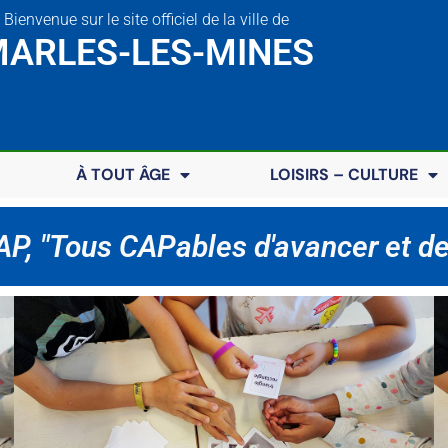
Bienvenue sur le site officiel de la ville de
ARLES-LES-MINES
À TOUT ÂGE
LOISIRS – CULTURE
CAP, "Tous CAPables d'avancer et d