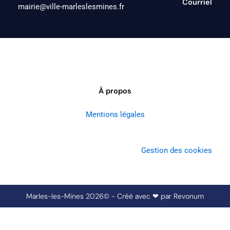
Courriel
mairie@ville-marleslesmines.fr
À propos
Mentions légales
Gestion des cookies
Marles-les-Mines 2026© - Créé avec ❤ par
Revonum