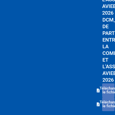
AVIE
2026
DCM_
DE
PART
ENTR
LA
COM
ET
L'AS
AVIE
2026
Téléchar
le fichi
Téléchar
le fichi