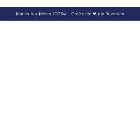
Marles-les-Mines 2026© - Créé avec ❤ par
Revonum