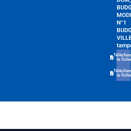
BUDG
MODI
N°1
BUD
VILL
tamp
Téléchar
le fichi
Téléchar
le fichi