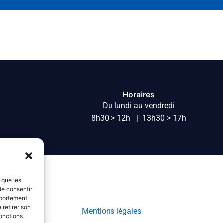
Horaires
Du lundi au vendredi
8h30 > 12h | 13h30 > 17h
s que les
de consentir
mportement
 retirer son
Mentions légales
onctions.