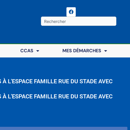
F
a
c
Rechercher
e
b
o
o
k
CCAS
MES DÉMARCHES
À L'ESPACE FAMILLE RUE DU STADE AVEC
À L'ESPACE FAMILLE RUE DU STADE AVEC