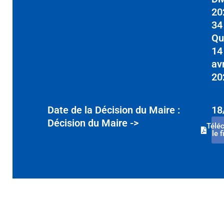
20
34
Qu
14
avr
20
Date de la Décision du Maire :
18
Décision du Maire ->
Télé
le f