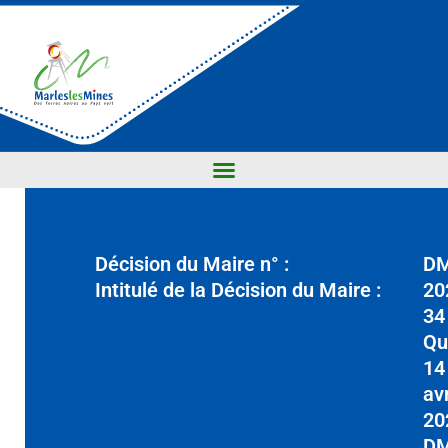
Décision du Maire n° :
D
Intitulé de la Décision du Maire :
20
34
Qu
14
avr
20
D