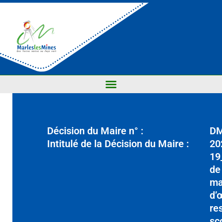
Décision du Maire n° :
D
Intitulé de la Décision du Maire :
20
19
de
ma
d’
re
sc