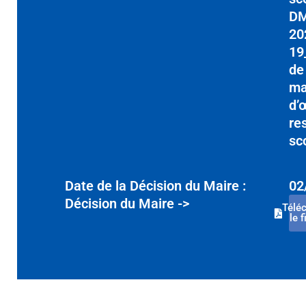
D
20
19
de
ma
d’
re
sc
Date de la Décision du Maire :
02
Décision du Maire ->
Télé
le f