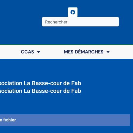
F
a
c
Rechercher
e
b
o
o
k
CCAS
MES DÉMARCHES
sociation La Basse-cour de Fab
sociation La Basse-cour de Fab
e fichier