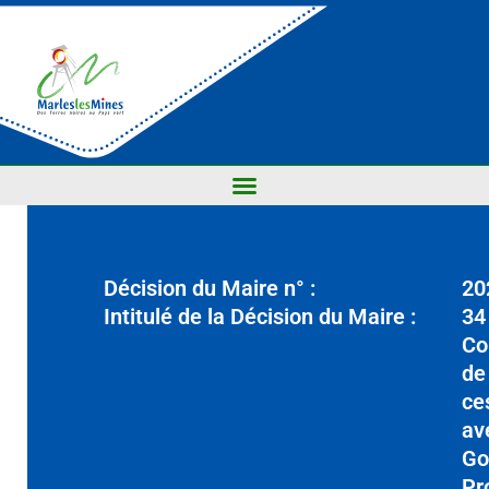
Décision du Maire n° :
20
Intitulé de la Décision du Maire :
34
Co
de
ce
av
Go
Pr