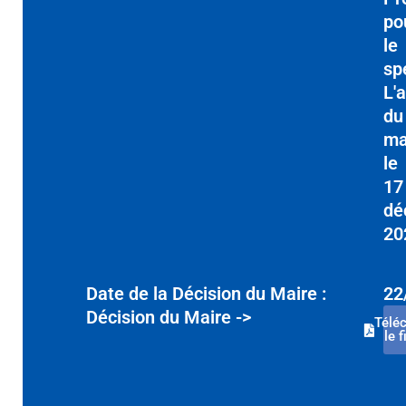
po
le
sp
L'a
du
ma
le
17
dé
20
Date de la Décision du Maire :
22
Décision du Maire ->
Télé
le f