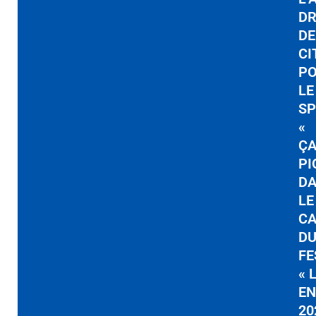
DR
DE
CI
P
LE
SP
«
Ç
PI
D
LE
C
D
FE
« 
E
20