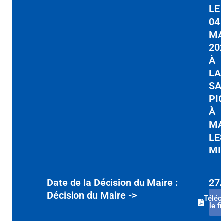
LE
04
M
20
À
LA
SA
PI
À
MA
LE
MI
Date de la Décision du Maire :
27
Décision du Maire ->
Télé
le f