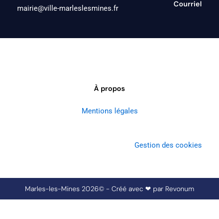
Courriel
mairie@ville-marleslesmines.fr
À propos
Mentions légales
Gestion des cookies
Marles-les-Mines 2026© - Créé avec ❤ par
Revonum