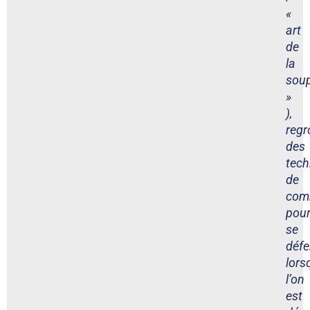
«
art
de
la
sou
»
),
regr
des
tech
de
com
pou
se
défe
lors
l’on
est