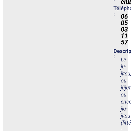
clu
Téléph
:
06
05
03
11
57
Descrip
:
Le
ju-
jitsu
ou
jūju
ou
enc
jiu-
jitsu
(lit
: