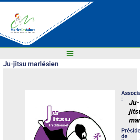
Ju-jitsu marlésien
Associ
:
Ju-
jits
mar
Présid
de