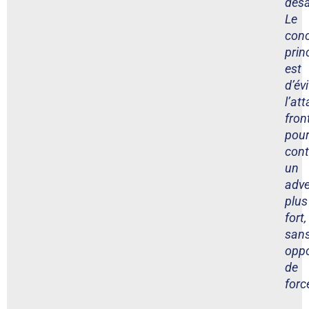
dés
Le
con
prin
est
d’évi
l’at
fron
pou
cont
un
adve
plus
fort,
san
oppo
de
forc