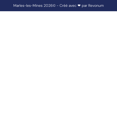
Marles-les-Mines 2026© - Créé avec ❤ par
Revonum