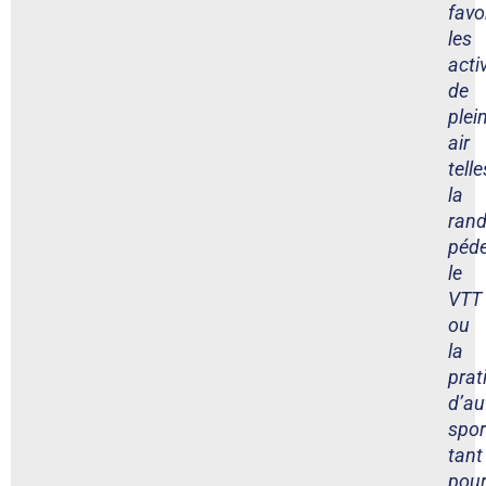
favo
les
acti
de
plei
air
telle
la
ran
péde
le
VTT
ou
la
prat
d’au
spor
tant
pou