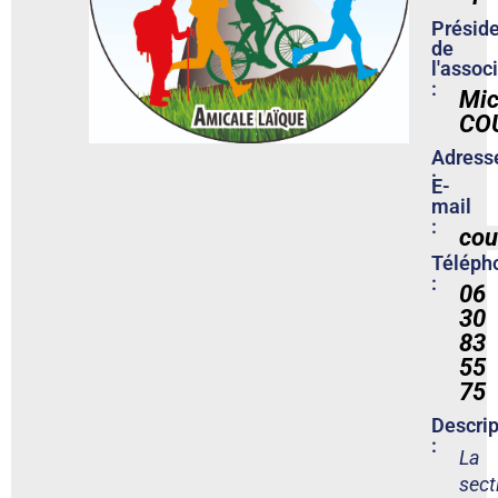
Présid
de
l'assoc
:
Mic
CO
Adress
:
E-
mail
:
cou
Téléph
:
06
30
83
55
75
Descrip
:
La
sect