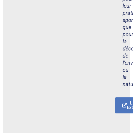
leur
prat
spor
que
pou
la
déco
de
l’en
ou
la
natu
L
Ex