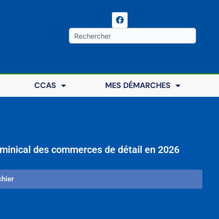
F
a
c
Rechercher
e
b
o
o
k
CCAS
MES DÉMARCHES
dominical des commerces de détail en 2026
chier