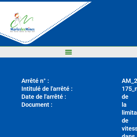
Arrêté n° :
AM_2
Intitulé de l'arrêté :
175_m
Date de l'arrêté :
de
Document :
la
limit
de
vites
dans