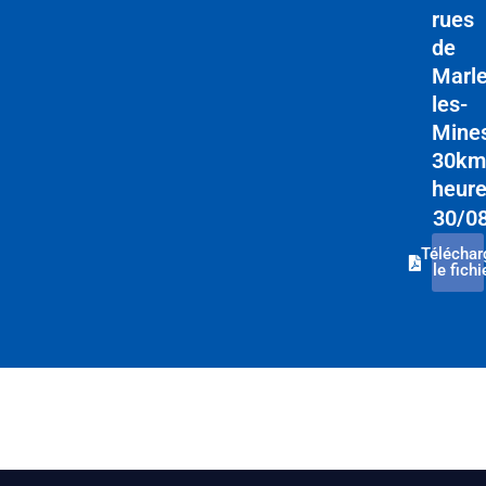
rues
de
Marle
les-
Mine
30km
heur
30/0
Téléchar
le fichi